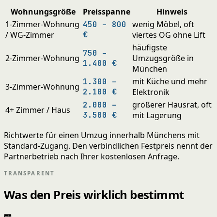
Wohnungsgröße
Preisspanne
Hinweis
1-Zimmer-Wohnung
wenig Möbel, oft
450 – 800
/ WG-Zimmer
€
viertes OG ohne Lift
häufigste
750 –
2-Zimmer-Wohnung
Umzugsgröße in
1.400 €
München
mit Küche und mehr
1.300 –
3-Zimmer-Wohnung
2.100 €
Elektronik
größerer Hausrat, oft
2.000 –
4+ Zimmer / Haus
3.500 €
mit Lagerung
Richtwerte für einen Umzug innerhalb Münchens mit
Standard-Zugang. Den verbindlichen Festpreis nennt der
Partnerbetrieb nach Ihrer kostenlosen Anfrage.
TRANSPARENT
Was den Preis wirklich bestimmt