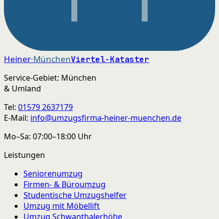
Heiner
·München
Viertel-Kataster
Service-Gebiet: München
& Umland
Tel:
01579 2637179
E-Mail:
info@umzugsfirma-heiner-muenchen.de
Mo–Sa: 07:00–18:00 Uhr
Leistungen
Seniorenumzug
Firmen- & Büroumzug
Studentische Umzugshelfer
Umzug mit Möbellift
Umzug Schwanthalerhöhe